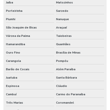
Jaíba
Matozinhos
Porteirinha
Sarzedo
Piumhi
Nanuque
São Joaquim de Bicas
Araçuaí
Várzea da Palma
Taiobeiras
Itamarandiba
Guanhães
Ouro Fino
Brasília de Minas
Carangola
Pompéu
Barão de Cocais
Além Paraíba
Juatuba
Santa Bárbara
Espinosa
Cláudio
Cambuí
Carmo do Paranaíba
Três Marias
Coromandel