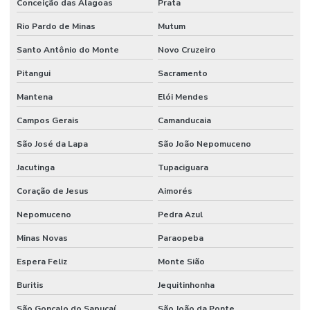
Conceição das Alagoas
Prata
Rio Pardo de Minas
Mutum
Santo Antônio do Monte
Novo Cruzeiro
Pitangui
Sacramento
Mantena
Elói Mendes
Campos Gerais
Camanducaia
São José da Lapa
São João Nepomuceno
Jacutinga
Tupaciguara
Coração de Jesus
Aimorés
Nepomuceno
Pedra Azul
Minas Novas
Paraopeba
Espera Feliz
Monte Sião
Buritis
Jequitinhonha
São Gonçalo do Sapucaí
São João da Ponte