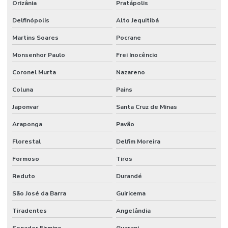
Orizânia
Pratápolis
Delfinópolis
Alto Jequitibá
Martins Soares
Pocrane
Monsenhor Paulo
Frei Inocêncio
Coronel Murta
Nazareno
Coluna
Pains
Japonvar
Santa Cruz de Minas
Araponga
Pavão
Florestal
Delfim Moreira
Formoso
Tiros
Reduto
Durandé
São José da Barra
Guiricema
Tiradentes
Angelândia
Senador Firmino
Guarani