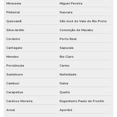
Miracema
Miguel Pereira
Pinheiral
Itaocara
Quissamã
São José do Vale do Rio Preto
Silva Jardim
Conceição de Macabu
Cordeiro
Porto Real
Cantagalo
Sapucaia
Mendes
Rio Claro
Porciúncula
Carmo
Sumidouro
Natividade
Cambuci
Italva
Carapebus
Quatis
Cardoso Moreira
Engenheiro Paulo de Frontin
Areal
Aperibé