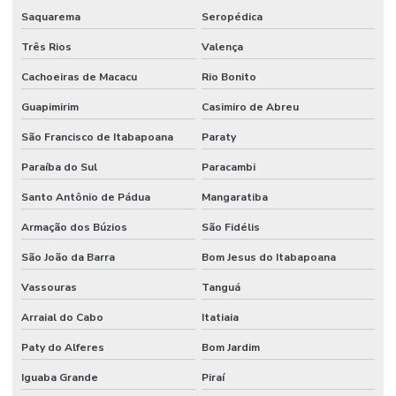
Saquarema
Seropédica
Três Rios
Valença
Cachoeiras de Macacu
Rio Bonito
Guapimirim
Casimiro de Abreu
São Francisco de Itabapoana
Paraty
Paraíba do Sul
Paracambi
Santo Antônio de Pádua
Mangaratiba
Armação dos Búzios
São Fidélis
São João da Barra
Bom Jesus do Itabapoana
Vassouras
Tanguá
Arraial do Cabo
Itatiaia
Paty do Alferes
Bom Jardim
Iguaba Grande
Piraí