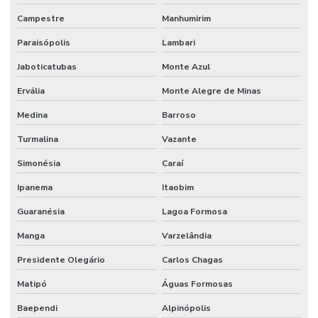
Campestre
Manhumirim
Paraisópolis
Lambari
Jaboticatubas
Monte Azul
Ervália
Monte Alegre de Minas
Medina
Barroso
Turmalina
Vazante
Simonésia
Caraí
Ipanema
Itaobim
Guaranésia
Lagoa Formosa
Manga
Varzelândia
Presidente Olegário
Carlos Chagas
Matipó
Águas Formosas
Baependi
Alpinópolis