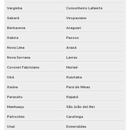
Varginha
Conselheiro Lafaiete
Sabará
Vespasiano
Barbacena
Araguari
Itabira
Passos
Nova Lima
Araxá
Nova Serrana
Lavras
Coronel Fabriciano
Muriaé
Ubá
Ituiutaba
Itaúna
Pará de Minas
Paracatu
Itajubá
Manhuaçu
São João del Rei
Patrocínio
Caratinga
Unaí
Esmeraldas