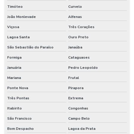
Timóteo
Curvelo
João Monlevade
Alfenas
Viçosa
Três Corações
Lagoa Santa
Ouro Preto
São Sebastião do Paraíso
Janaúba
Formiga
Cataguases
Januária
Pedro Leopoldo
Mariana
Frutal
Ponte Nova
Pirapora
Três Pontas
Extrema
Itabirito
Congonhas
São Francisco
Campo Belo
Bom Despacho
Lagoa da Prata