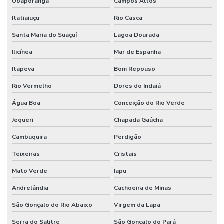
Ubaporanga
Campos Altos
Itatiaiuçu
Rio Casca
Santa Maria do Suaçuí
Lagoa Dourada
Ilicínea
Mar de Espanha
Itapeva
Bom Repouso
Rio Vermelho
Dores do Indaiá
Água Boa
Conceição do Rio Verde
Jequeri
Chapada Gaúcha
Cambuquira
Perdigão
Teixeiras
Cristais
Mato Verde
Iapu
Andrelândia
Cachoeira de Minas
São Gonçalo do Rio Abaixo
Virgem da Lapa
Serra do Salitre
São Gonçalo do Pará