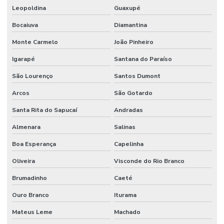
Leopoldina
Guaxupé
Bocaiuva
Diamantina
Monte Carmelo
João Pinheiro
Igarapé
Santana do Paraíso
São Lourenço
Santos Dumont
Arcos
São Gotardo
Santa Rita do Sapucaí
Andradas
Almenara
Salinas
Boa Esperança
Capelinha
Oliveira
Visconde do Rio Branco
Brumadinho
Caeté
Ouro Branco
Iturama
Mateus Leme
Machado