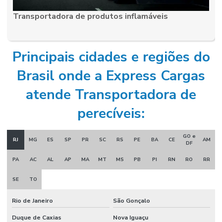
Transportadora de produtos inflamáveis
Transportadora de produtos farmacêuticos
Transportadora de produtos frágeis
Principais cidades e regiões do
Transportadora de produtos inflamáveis
Brasil onde a Express Cargas
Transportadora de produtos perigosos
Transportadora de vacinas
atende Transportadora de
Transportadoras rodoviárias
perecíveis:
Transportadoras rodoviário de cargas
GO e
RJ
MG
ES
SP
PR
SC
RS
PE
BA
CE
AM
DF
Transporte aéreo de carga internacional
PA
AC
AL
AP
MA
MT
MS
PB
PI
RN
RO
RR
Transporte dedicado
SE
TO
Transporte dedicado e fracionado
Transporte de eletrônicos
Rio de Janeiro
São Gonçalo
Transporte de encomendas
Duque de Caxias
Nova Iguaçu