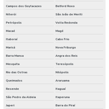
Campos dos Goytacazes
Belford Roxo
Transporte de encomendas curitiba
Niterói
São João de Meriti
Transporte de equipamentos eletrônicos
Petrópolis
Volta Redonda
Transporte expresso de documentos
Macaé
Magé
Transporte de malotes
Itaboraí
Cabo Frio
Transporte de material hospitalar
Maricá
Nova Friburgo
Transporte de medicamentos
Barra Mansa
Angra dos Reis
Transporte modal aéreo
Mesquita
Teresópolis
Transporte de perecíveis
Rio das Ostras
Nilópolis
Transporte rodoviário de cargas
Queimados
Araruama
Resende
Itaguaí
São Pedro da Aldeia
Itaperuna
Japeri
Barra do Piraí