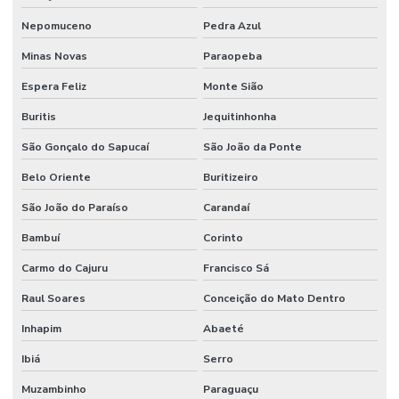
Nepomuceno
Pedra Azul
Minas Novas
Paraopeba
Espera Feliz
Monte Sião
Buritis
Jequitinhonha
São Gonçalo do Sapucaí
São João da Ponte
Belo Oriente
Buritizeiro
São João do Paraíso
Carandaí
Bambuí
Corinto
Carmo do Cajuru
Francisco Sá
Raul Soares
Conceição do Mato Dentro
Inhapim
Abaeté
Ibiá
Serro
Muzambinho
Paraguaçu