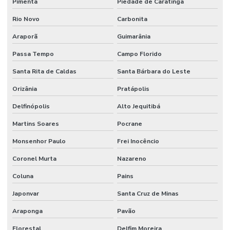
Pimenta
Piedade de Caratinga
Rio Novo
Carbonita
Araporã
Guimarânia
Passa Tempo
Campo Florido
Santa Rita de Caldas
Santa Bárbara do Leste
Orizânia
Pratápolis
Delfinópolis
Alto Jequitibá
Martins Soares
Pocrane
Monsenhor Paulo
Frei Inocêncio
Coronel Murta
Nazareno
Coluna
Pains
Japonvar
Santa Cruz de Minas
Araponga
Pavão
Florestal
Delfim Moreira