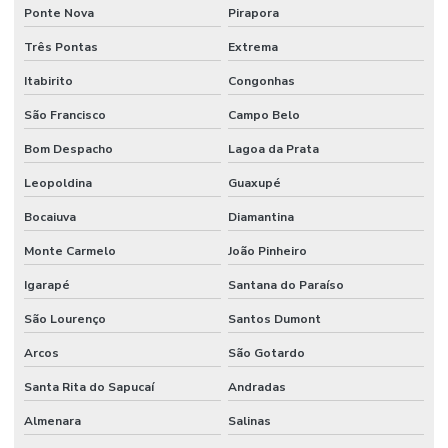
Ponte Nova
Pirapora
Três Pontas
Extrema
Itabirito
Congonhas
São Francisco
Campo Belo
Bom Despacho
Lagoa da Prata
Leopoldina
Guaxupé
Bocaiuva
Diamantina
Monte Carmelo
João Pinheiro
Igarapé
Santana do Paraíso
São Lourenço
Santos Dumont
Arcos
São Gotardo
Santa Rita do Sapucaí
Andradas
Almenara
Salinas