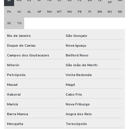
RJ
MG
ES
SP
PR
SC
RS
PE
BA
CE
AM
DF
Transporte aéreo de carga internacional
PA
AC
AL
AP
MA
MT
MS
PB
PI
RN
RO
RR
Transporte dedicado
SE
TO
Transporte dedicado e fracionado
Rio de Janeiro
São Gonçalo
Transporte de eletrônicos
Duque de Caxias
Nova Iguaçu
Transporte de encomendas
Campos dos Goytacazes
Belford Roxo
Transporte de encomendas curitiba
Niterói
São João de Meriti
Transporte de equipamentos eletrônicos
Petrópolis
Volta Redonda
Transporte expresso de documentos
Macaé
Magé
Transporte de malotes
Itaboraí
Cabo Frio
Maricá
Nova Friburgo
Transporte de material hospitalar
Barra Mansa
Angra dos Reis
Transporte de medicamentos
Mesquita
Teresópolis
Transporte modal aéreo