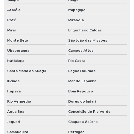
Ataléia
Itapagipe
Poté
Mirabela
Miraí
Engenheiro Caldas
Monte Belo
São João das Missões
Ubaporanga
Campos Altos
Itatiaiuçu
Rio Casca
Santa Maria do Suaçuí
Lagoa Dourada
Ilicínea
Mar de Espanha
Itapeva
Bom Repouso
Rio Vermelho
Dores do Indaiá
Água Boa
Conceição do Rio Verde
Jequeri
Chapada Gaúcha
Cambuquira
Perdigão