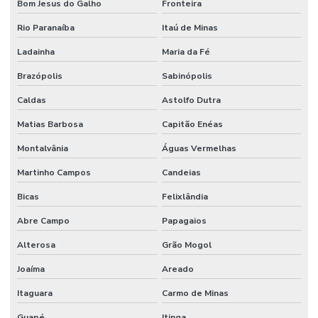
Bom Jesus do Galho
Fronteira
Rio Paranaíba
Itaú de Minas
Ladainha
Maria da Fé
Brazópolis
Sabinópolis
Caldas
Astolfo Dutra
Matias Barbosa
Capitão Enéas
Montalvânia
Águas Vermelhas
Martinho Campos
Candeias
Bicas
Felixlândia
Abre Campo
Papagaios
Alterosa
Grão Mogol
Joaíma
Areado
Itaguara
Carmo de Minas
Guapé
Itinga