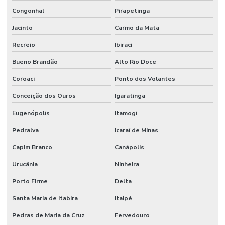
Congonhal
Pirapetinga
Jacinto
Carmo da Mata
Recreio
Ibiraci
Bueno Brandão
Alto Rio Doce
Coroaci
Ponto dos Volantes
Conceição dos Ouros
Igaratinga
Eugenópolis
Itamogi
Pedralva
Icaraí de Minas
Capim Branco
Canápolis
Urucânia
Ninheira
Porto Firme
Delta
Santa Maria de Itabira
Itaipé
Pedras de Maria da Cruz
Fervedouro