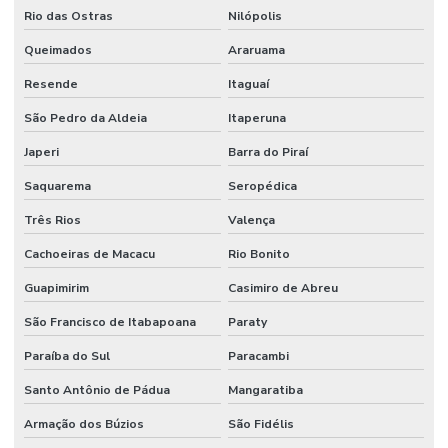
Rio das Ostras
Nilópolis
Transporte de perecíveis
Queimados
Araruama
Transporte rodoviário de cargas
Resende
Itaguaí
São Pedro da Aldeia
Itaperuna
Japeri
Barra do Piraí
Saquarema
Seropédica
Três Rios
Valença
Cachoeiras de Macacu
Rio Bonito
Guapimirim
Casimiro de Abreu
São Francisco de Itabapoana
Paraty
Paraíba do Sul
Paracambi
Santo Antônio de Pádua
Mangaratiba
Armação dos Búzios
São Fidélis