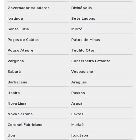
Governador Valadares
Divinópolis
Ipatinga
Sete Lagoas
Santa Luzia
Ibirité
Poços de Caldas
Patos de Minas
Pouso Alegre
Teófilo Otoni
Varginha
Conselheiro Lafaiete
Sabará
Vespasiano
Barbacena
Araguari
Itabira
Passos
Nova Lima
Araxá
Nova Serrana
Lavras
Coronel Fabriciano
Muriaé
Ubá
Ituiutaba