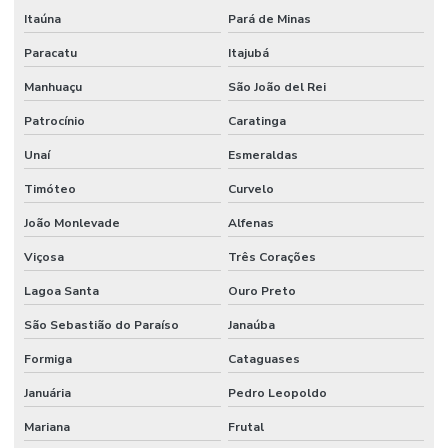
Itaúna
Pará de Minas
Paracatu
Itajubá
Manhuaçu
São João del Rei
Patrocínio
Caratinga
Unaí
Esmeraldas
Timóteo
Curvelo
João Monlevade
Alfenas
Viçosa
Três Corações
Lagoa Santa
Ouro Preto
São Sebastião do Paraíso
Janaúba
Formiga
Cataguases
Januária
Pedro Leopoldo
Mariana
Frutal