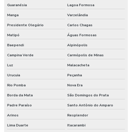
Guaranésia
Lagoa Formosa
Manga
Varzelândia
Presidente Olegário
Carlos Chagas
Matipó
Águas Formosas
Baependi
Alpinópolis
Campina Verde
Carmópolis de Minas
Luz
Malacacheta
Urucuia
Peçanha
Rio Pomba
Nova Era
Borda da Mata
São Domingos do Prata
Padre Paraíso
Santo Antônio do Amparo
Arinos
Resplendor
Lima Duarte
Itacarambi