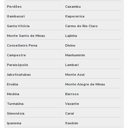
Perdões
Caxambu
Itambacuri
Itapecerica
Santa Vitória
Carmo do Rio Claro
Monte Santo de Minas
Lajinha
Conselheiro Pena
Divino
Campestre
Manhumirim
Paraisópolis
Lambari
Jaboticatubas
Monte Azul
Ervália
Monte Alegre de Minas
Medina
Barroso
Turmalina
Vazante
Simonésia
Caraí
Ipanema
Itaobim