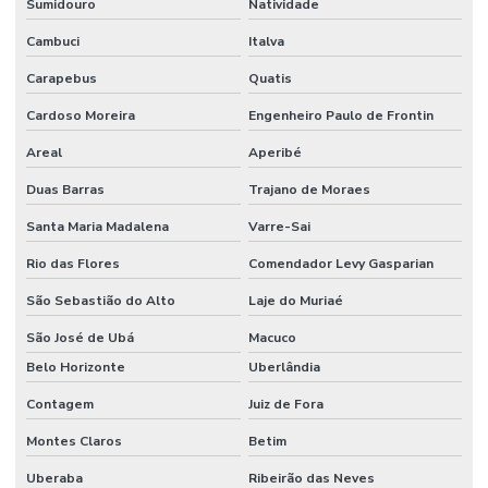
Sumidouro
Natividade
Cambuci
Italva
Carapebus
Quatis
Cardoso Moreira
Engenheiro Paulo de Frontin
Areal
Aperibé
Duas Barras
Trajano de Moraes
Santa Maria Madalena
Varre-Sai
Rio das Flores
Comendador Levy Gasparian
São Sebastião do Alto
Laje do Muriaé
São José de Ubá
Macuco
Belo Horizonte
Uberlândia
Contagem
Juiz de Fora
Montes Claros
Betim
Uberaba
Ribeirão das Neves