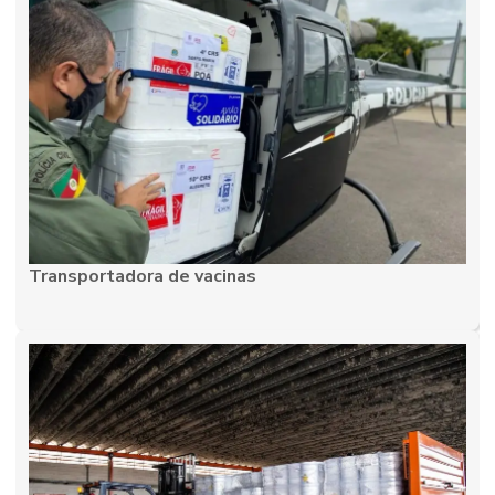
Frete expresso transportadora
Frete fracionado
Frete fracionado e dedicado
Frete internacional de cargas
Frete transportadora
Frete e transporte de cargas
Serviço de frete e transporte de cargas
Transportadora de vacinas
Serviço de logística reversa
Serviço de transportadora
Serviço de transporte aéreo
Serviço de transporte de carga
Serviço de transporte de carga aérea