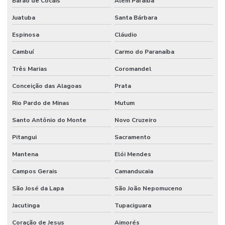
Barão de Cocais
Além Paraíba
Juatuba
Santa Bárbara
Espinosa
Cláudio
Cambuí
Carmo do Paranaíba
Três Marias
Coromandel
Conceição das Alagoas
Prata
Rio Pardo de Minas
Mutum
Santo Antônio do Monte
Novo Cruzeiro
Pitangui
Sacramento
Mantena
Elói Mendes
Campos Gerais
Camanducaia
São José da Lapa
São João Nepomuceno
Jacutinga
Tupaciguara
Coração de Jesus
Aimorés