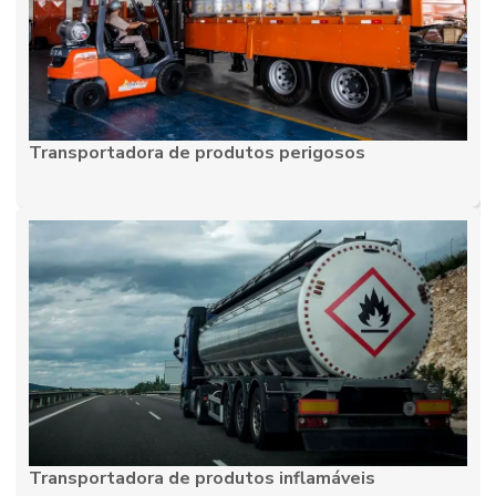
Serviço de transporte dedicado
Serviço de transporte rodoviário
Serviço de transporte rodoviário de carga
Serviço de transporte terrestre
Transportadora de produtos perigosos
Transportadora de cargas aéreo
Transportadora de cosméticos
Transportadora em curitiba
Transportadora em curitiba pr
Transportadora de documentos
Transportadora de equipamentos hospitalares
Transportadora frete fracionado
Transportadora de material biológico
Transportadora de produtos inflamáveis
Transportadora de medicamentos